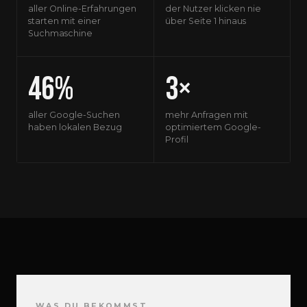
aller Online-Erfahrungen
der Nutzer klicken nie
starten mit einer
über Seite 1 hinaus
Suchmaschine
46%
3×
aller Google-Suchen
mehr Anfragen mit
haben lokalen Bezug
optimiertem Google-
Profil
WAS DU BEKOMMST