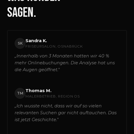
sagen.
Sandra K.
SK
FRISEURSALON, OSNABRÜCK
„Innerhalb von 3 Monaten hatten wir 40 %
mehr Onlinebuchungen. Die Analyse hat uns
die Augen geöffnet."
Thomas M.
TM
MALERBETRIEB, REGION OS
„Ich wusste nicht, dass wir auf so vielen
relevanten Suchen gar nicht auftauchen. Das
ist jetzt Geschichte."